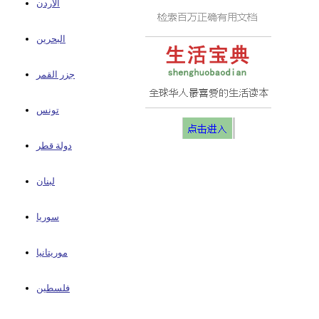
الأردن
البحرين
جزر القمر
تونس
دولة قطر
لبنان
سوريا
موريتانيا
فلسطين