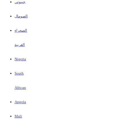
جيبوتي
الصومال
الصحراء
الغربية
Nigeria
South
African
Angola
Mali