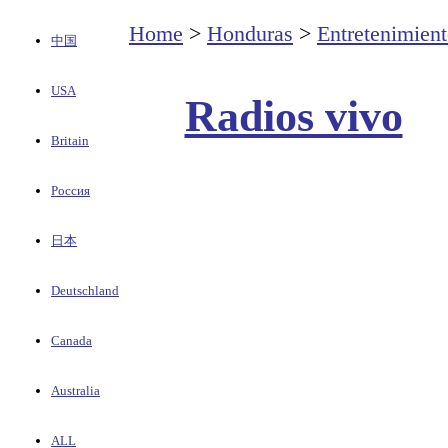
Home
>
Honduras
>
Entretenimien
中国
USA
Radios vivo
Britain
Россия
日本
Deutschland
Canada
Australia
ALL