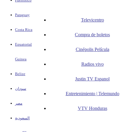
Puertorico
Paraguay
Televicentro
Costa Rica
Compra de boletos
Equatorial
Cinépolis Película
Guinea
Radios vivo
Belize
Justin TV Espanol
سودان
Entretenimiento | Telemundo
مصر
VTV Honduras
السعودية