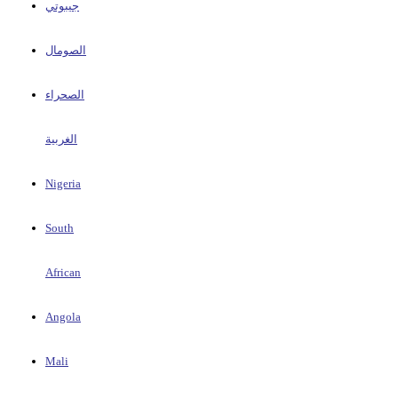
جيبوتي
الصومال
الصحراء
الغربية
Nigeria
South
African
Angola
Mali