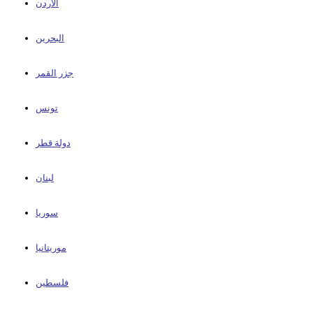
الأردن
البحرين
جزر القمر
تونس
دولة قطر
لبنان
سوريا
موريتانيا
فلسطين